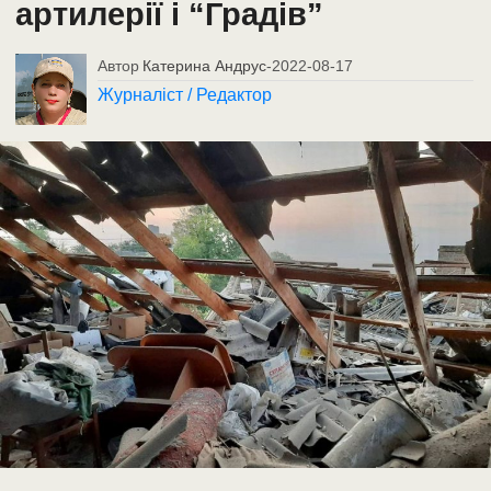
артилерії і “Градів”
Автор
Катерина Андрус
-
2022-08-17
Журналіст / Редактор