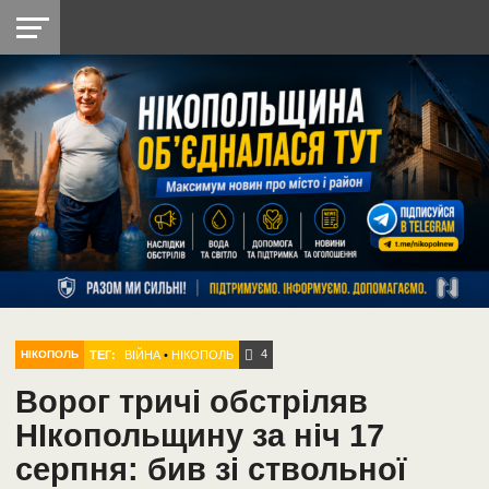
НІКОПОЛЬ
РАДІО
РАЙОН
СІЧЕСЛАВСЬКА
УКРАЇНА
РЕТРО
ЛАЙТ
УКРАЇНА
ДОПОМОГА
НІКОПОЛЬ
4
ТЕГ:
ВІЙНА
•
НІКОПОЛЬ
НІКОПОЛЬ
Ворог тричі обстріляв
НІкопольщину за ніч 17
серпня: бив зі ствольної