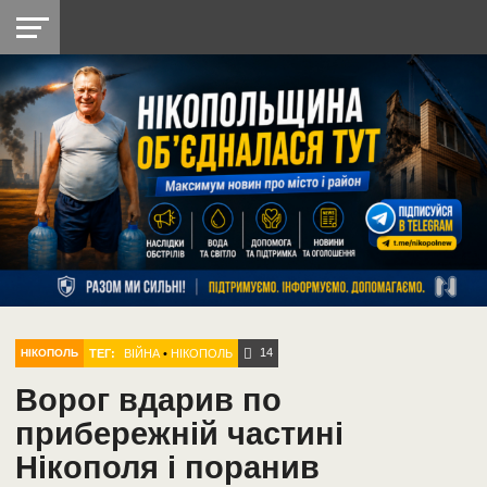
НІКОПОЛЬ
РАДІО
РАЙОН
СІЧЕСЛАВСЬКА
УКРАЇНА
РЕТРО
ЛАЙТ
УКРАЇНА
ДОПОМОГА
НІКОПОЛЬ
14
ТЕГ:
ВІЙНА
•
НІКОПОЛЬ
НІКОПОЛЬ
Ворог вдарив по
прибережній частині
Нікополя і поранив