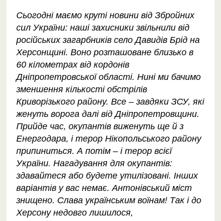
Сьогодні маємо круті новини від Збройних
сил України: наші захисники звільнили від
російських загарбників село Давидів Брід на
Херсонщині. Воно розташоване близько в
60 кілометрах від кордонів
Дніпропетровської області. Нині ми бачимо
зменшення кількості обстрілів
Криворізького району. Все – завдяки ЗСУ, які
женуть ворога далі від Дніпропетровщини.
Прийде час, окупантів виженуть ще й з
Енергодара, і терор Нікопольського району
припиниться. А потім – і терор всієї
України. Нагадування для окупантів:
здавайтеся або будете утилізовані. Інших
варіантів у вас немає. Антонівський міст
знищено. Слава українським воїнам! Так і до
Херсону недовго лишилося,