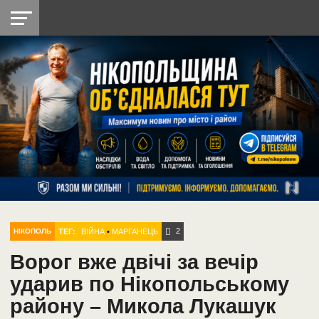
НІКОПОЛЬ
РАДІО
РАЙОН
СІЧЕСЛАВСЬКА
УКРАЇНА
РЕТРО
ЛАЙТ
УКРАЇНА
ДОПОМОГА
НІКОПОЛЬ
2
ТЕГ:
ВІЙНА
•
МАРГАНЕЦЬ
НІКОПОЛЬ
Ворог вже двічі за вечір
ударив по Нікопольському
району – Микола Лукашук