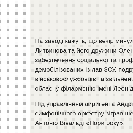
На заводі кажуть, що вечір минул
Литвинова та його дружини Олен
забезпечення соціальної та проф
демобілізованих із лав ЗСУ, по
військовослужбовців та звільнени
обласну філармонію імені Леонід
Під управлінням диригента Андр
симфонічного оркестру зіграв ше
Антоніо Вівальді «Пори року».