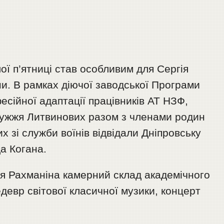
ої п’ятниці став особливим для Сергія
и. В рамках діючої заводської Програми
есійної адаптації працівників АТ НЗФ,
дружжя Литвинових разом з членами родин
х зі служби воїнів відвідали Дніпровську
а Когана.
ія Рахманіна камерний склад академічного
девр світової класичної музики, концерт