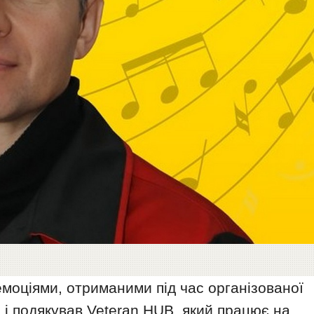
емоціями, отриманими під час організованої
, і подякував Veteran HUB, який працює на