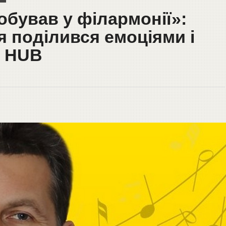
обував у філармонії»:
я поділився емоціями і
n HUB