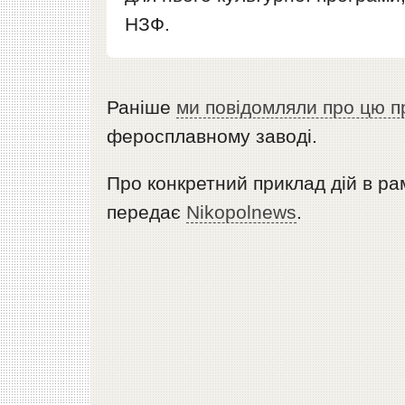
НЗФ.
Раніше
ми повідомляли про цю п
феросплавному заводі.
Про конкретний приклад дій в р
передає
Nikopolnews
.