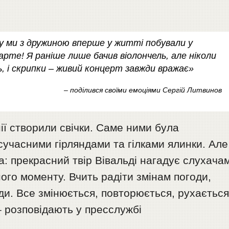
у ми з дружиною вперше у житті побували у
варте! Я раніше лише бачив віолончель, але ніколи
ь, і скрипки – живий концерт завжди вражає»
– поділився своїми емоціями Сергій Литвинов
ї створили свічки. Саме ними була
сучасними гірляндами та гілками ялинки. Але
: прекрасний твір Вівальді нагадує слухача
ного моменту. Вчить радіти змінам погоди,
и. Все змінюється, повторюється, рухаєтьс
 – розповідають у пресслужбі