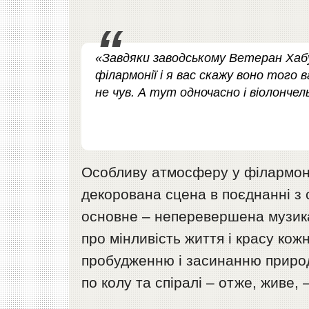
«Завдяки заводському Ветеран Хаб
філармонії і я вас скажу воно того 
не чув. А тут одночасно і віолончел
Особливу атмосферу у філармоні
декорована сцена в поєднанні з 
основне – неперевершена музика
про мінливість життя і красу кож
пробудженню і засинанню природ
по колу та спіралі – отже, живе,