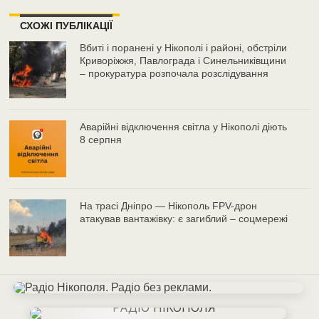
СХОЖІ ПУБЛІКАЦІЇ
Вбиті і поранені у Нікополі і районі, обстріли
Криворіжжя, Павлограда і Синельниківщини
– прокуратура розпочала розслідування
Аварійні відключення світла у Нікополі діють
8 серпня
На трасі Дніпро — Нікополь FPV-дрон
атакував вантажівку: є загиблий – соцмережі