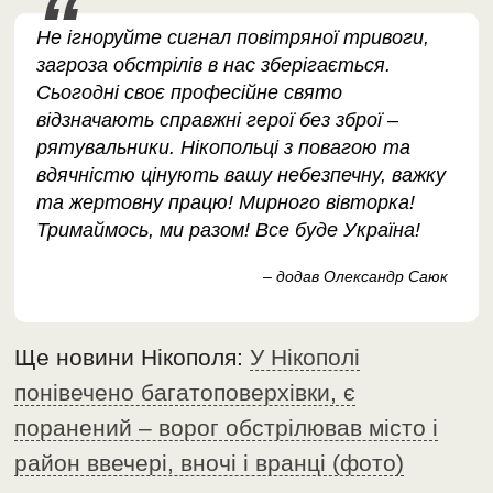
Не ігноруйте сигнал повітряної тривоги,
загроза обстрілів в нас зберігається.
Сьогодні своє професійне свято
відзначають справжні герої без зброї –
рятувальники. Нікопольці з повагою та
вдячністю цінують вашу небезпечну, важку
та жертовну працю! Мирного вівторка!
Тримаймось, ми разом! Все буде Україна!
– додав Олександр Саюк
Ще новини Нікополя:
У Нікополі
понівечено багатоповерхівки, є
поранений – ворог обстрілював місто і
район ввечері, вночі і вранці (фото)