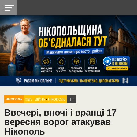
НІКОПОЛЬ
РАДІО
РАЙОН
СІЧЕСЛАВСЬКА
УКРАЇНА
РЕТРО
ЛАЙТ
УКРАЇНА
ДОПОМОГА
НІКОПОЛЬ
1
ТЕГ:
ВІЙНА
•
НІКОПОЛЬ
НІКОПОЛЬ
Ввечері, вночі і вранці 17
вересня ворог атакував
Нікополь