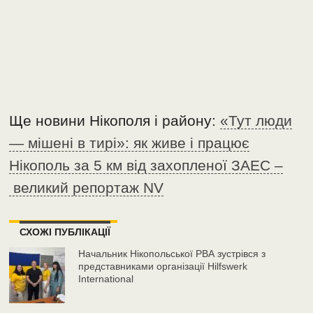
Ще новини Нікополя і району:
«Тут люди
— мішені в тирі»: як живе і працює
Нікополь за 5 км від захопленої ЗАЕС –
великий репортаж NV
СХОЖІ ПУБЛІКАЦІЇ
Начальник Нікопольської РВА зустрівся з
представниками організації Hilfswerk
International