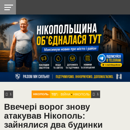
НІКОПОЛЬ
РАДІО
РАЙОН
СІЧЕСЛАВСЬКА
УКРАЇНА
РЕТРО
ЛАЙТ
УКРАЇНА
ДОПОМОГА
НІКОПОЛЬ
1
1
ТЕГ:
ВІЙНА
•
НІКОПОЛЬ
НІКОПОЛЬ
Ввечері ворог знову
атакував Нікополь:
зайнялися два будинки