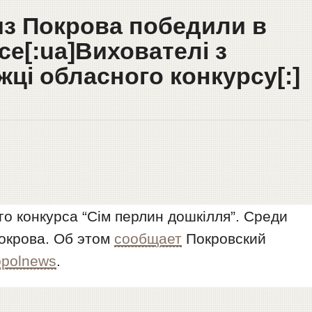
из Покрова победили в
е[:ua]Вихователі з
ці обласного конкурсу[:]
го конкурса “Сім перлин дошкілля”. Среди
окрова. Об этом
сообщает
Покровский
opolnews
.