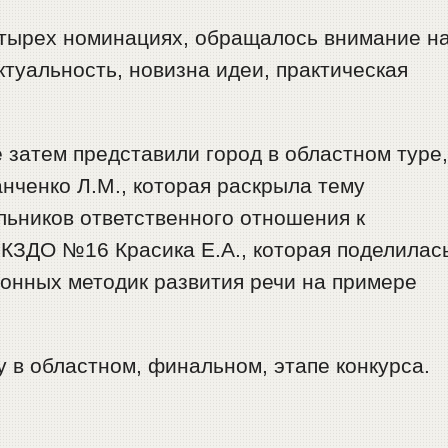
етырех номинациях, обращалось внимание н
актуальность, новизна идеи, практическая
 затем представили город в областном туре
нченко Л.М., которая раскрыла тему
ьников ответственного отношения к
 КЗДО №16 Красика Е.А., которая поделилас
онных методик развития речи на примере
 в областном, финальном, этапе конкурса.