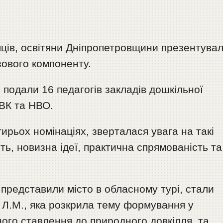
яців, освітяни Дніпропетровщини презентува
зового компоненту.
 подали 16 педагогів закладів дошкільної
НВК та НВО.
ирьох номінаціях, зверталася увага на такі
сть, новизна ідеї, практична спрямованість та
 представили місто в обласному турі, стали
Л.М., яка розкрила тему формування у
ого ставлення до природного довкілля, та