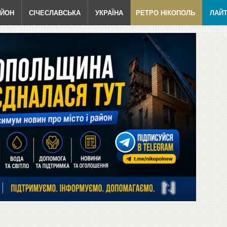
АЙОН
СІЧЕСЛАВСЬКА
УКРАЇНА
РЕТРО НІКОПОЛЬ
ЛАЙ