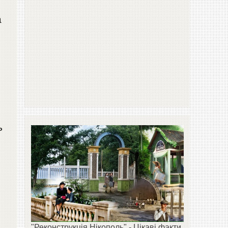
а
,
ь
"Реконструкція Нікополь" - Цікаві факти