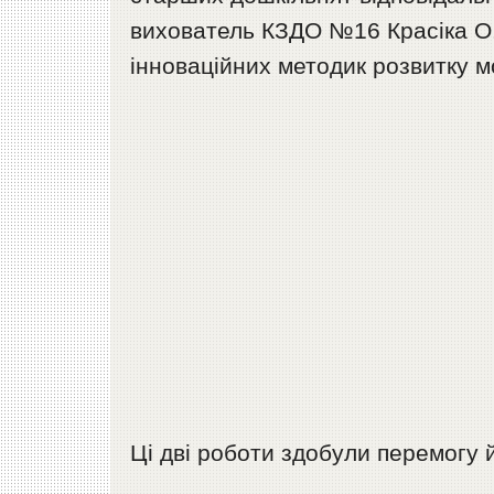
вихователь КЗДО №16 Красіка О.
інноваційних методик розвитку м
Ці дві роботи здобули перемогу й