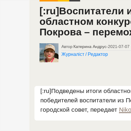
[:ru]Воспитатели 
областном конкурс
Покрова – перемож
Автор
Катерина Андрус
-
2021-07-07
Журналіст / Редактор
[:ru]Подведены итоги областно
победителей воспитатели из П
городской совет, передает
Nik