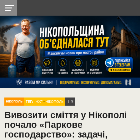
НІКОПОЛЬ
РАДІО
РАЙОН
СІЧЕСЛАВСЬКА
УКРАЇНА
РЕТРО
ЛАЙТ
УКРАЇНА
ДОПОМОГА
НІКОПОЛЬ
9
ТЕГ:
ЖКГ
•
НІКОПОЛЬ
НІКОПОЛЬ
Вивозити сміття у Нікополі
почало «Паркове
господарство»: задачі,