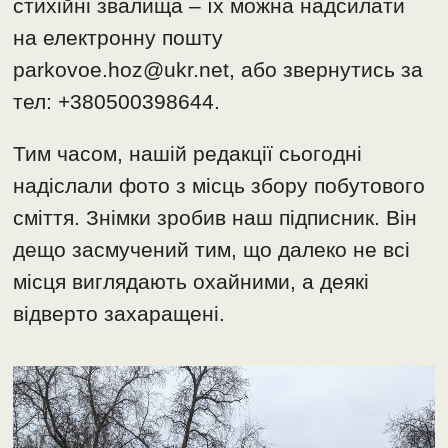
стихійні звалища – їх можна надсилати
на електронну пошту
parkovoe.hoz@ukr.net, або звернутись за
тел: +380500398644.
Тим часом, нашій редакції сьогодні
надіслали фото з місць збору побутового
сміття. Знімки зробив наш підписник. Він
дещо засмучений тим, що далеко не всі
місця виглядають охайними, а деякі
відверто захаращені.