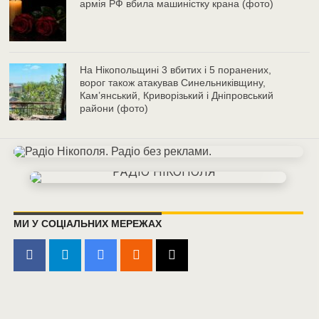
армія РФ вбила машиністку крана (фото)
На Нікопольщині 3 вбитих і 5 поранених,
ворог також атакував Синельниківщину,
Кам’янський, Криворізький і Дніпровський
райони (фото)
МИ У СОЦІАЛЬНИХ МЕРЕЖАХ