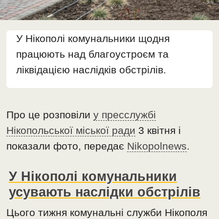
У Нікополі комунальники щодня
працюють над благоустроєм та
ліквідацією наслідків обстрілів.
Про це розповіли
у пресслужбі
Нікопольської міської ради
3 квітня і
показали фото, передає
Nikopolnews
.
У Нікополі комунальники
усувають наслідки обстрілів
Цього тижня комунальні служби Нікополя