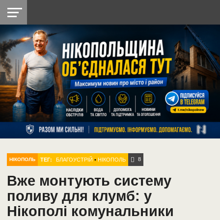
НІКОПОЛЬ
РАДІО
РАЙОН
СІЧЕСЛАВСЬКА
УКРАЇНА
РЕТРО
ЛАЙТ
УКРАЇНА
ДОПОМОГА
НІКОПОЛЬ
8
ТЕГ:
БЛАГОУСТРІЙ
•
НІКОПОЛЬ
НІКОПОЛЬ
Вже монтують систему
поливу для клумб: у
Нікополі комунальники