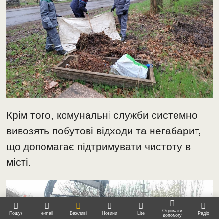
Крім того, комунальні служби системно
вивозять побутові відходи та негабарит,
що допомагає підтримувати чистоту в
місті.
Отримати
Пошук
e-mail
Важливі
Новини
Lite
Радіо
допомогу