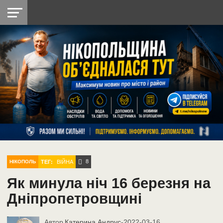
НІКОПОЛЬ
РАДІО
РАЙОН
СІЧЕСЛАВСЬКА
УКРАЇНА
РЕТРО
ЛАЙТ
УКРАЇНА
ДОПОМОГА
НІКОПОЛЬ
8
ТЕГ:
ВІЙНА
НІКОПОЛЬ
Як минула ніч 16 березня на
Дніпропетровщині
Автор
Катерина Андрус
-
2022-03-16