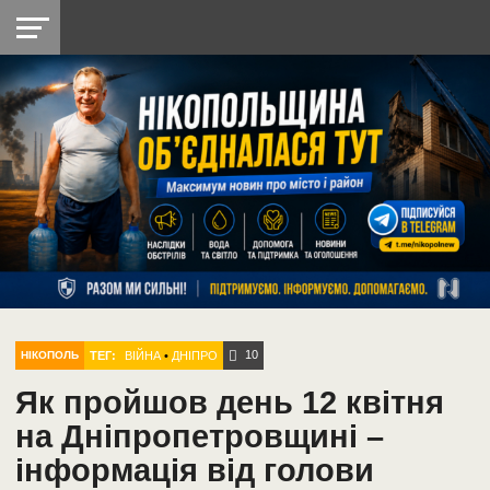
НІКОПОЛЬ
РАДІО
РАЙОН
СІЧЕСЛАВСЬКА
УКРАЇНА
РЕТРО
ЛАЙТ
УКРАЇНА
ДОПОМОГА
НІКОПОЛЬ
10
ТЕГ:
ВІЙНА
•
ДНІПРО
НІКОПОЛЬ
Як пройшов день 12 квітня
на Дніпропетровщині –
інформація від голови