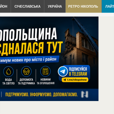
АЙОН
СІЧЕСЛАВСЬКА
УКРАЇНА
РЕТРО НІКОПОЛЬ
ЛАЙ