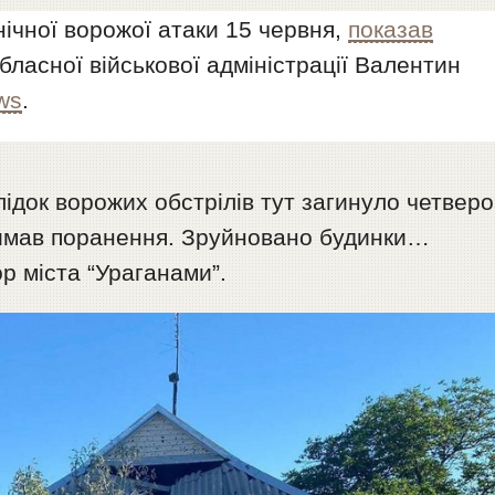
нічної ворожої атаки 15 червня,
показав
бласної військової адміністрації Валентин
ws
.
ідок ворожих обстрілів тут загинуло четверо
имав поранення. Зруйновано будинки…
р міста “Ураганами”.