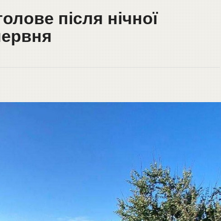
олове після нічної
червня