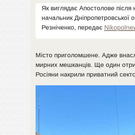
Як виглядає Апостолове після 
начальник Дніпропетровської о
Резніченко, передає
Nikopolne
Місто приголомшене. Адже внасл
мирних мешканців. Ще один отр
Росіяни накрили приватний секто