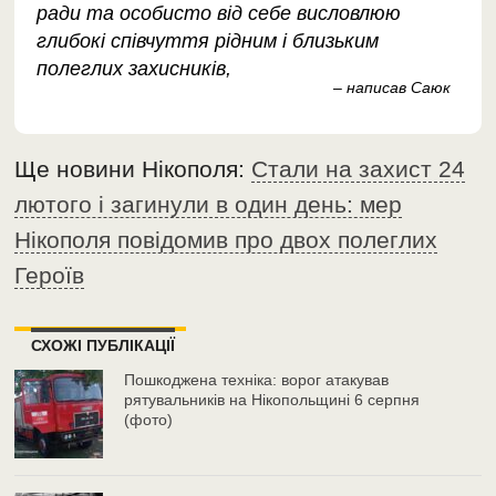
ради та особисто від себе висловлюю
глибокі співчуття рідним і близьким
полеглих захисників,
– написав Саюк
Ще новини Нікополя:
Стали на захист 24
лютого і загинули в один день: мер
Нікополя повідомив про двох полеглих
Героїв
СХОЖІ ПУБЛІКАЦІЇ
Пошкоджена техніка: ворог атакував
рятувальників на Нікопольщині 6 серпня
(фото)