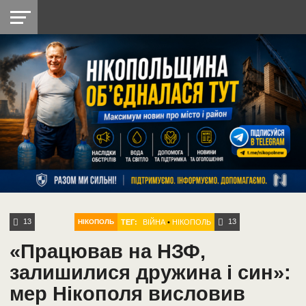
НІКОПОЛЬ
РАДІО
РАЙОН
СІЧЕСЛАВСЬКА
УКРАЇНА
РЕТРО
ЛАЙТ
УКРАЇНА
ДОПОМОГА
НІКОПОЛЬ
13
13
ТЕГ:
ВІЙНА
•
НІКОПОЛЬ
НІКОПОЛЬ
«Працював на НЗФ,
залишилися дружина і син»:
мер Нікополя висловив