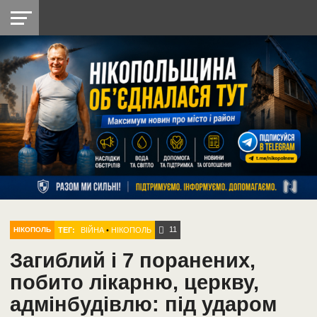
НІКОПОЛЬ
РАДІО
РАЙОН
СІЧЕСЛАВСЬКА
УКРАЇНА
РЕТРО
ЛАЙТ
УКРАЇНА
ДОПОМОГА
НІКОПОЛЬ
11
ТЕГ:
ВІЙНА
•
НІКОПОЛЬ
НІКОПОЛЬ
Загиблий і 7 поранених,
побито лікарню, церкву,
адмінбудівлю: під ударом