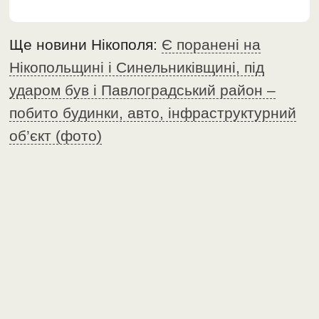
Ще новини Нікополя:
Є поранені на
Нікопольщині і Синельниківщині, під
ударом був і Павлоградський район –
побито будинки, авто, інфраструктурний
об’єкт (фото)