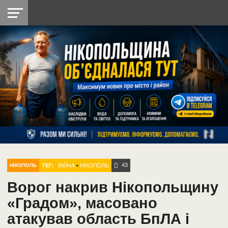
НІКОПОЛЬ
РАДІО
РАЙОН
СІЧЕСЛАВСЬКА
УКРАЇНА
РЕТРО
ЛАЙТ
УКРАЇНА
ДОПОМОГА
НІКОПОЛЬ
43
ТЕГ:
ВІЙНА
•
НІКОПОЛЬ
НІКОПОЛЬ
Ворог накрив Нікопольщину
«Градом», масовано
атакував область БпЛА і