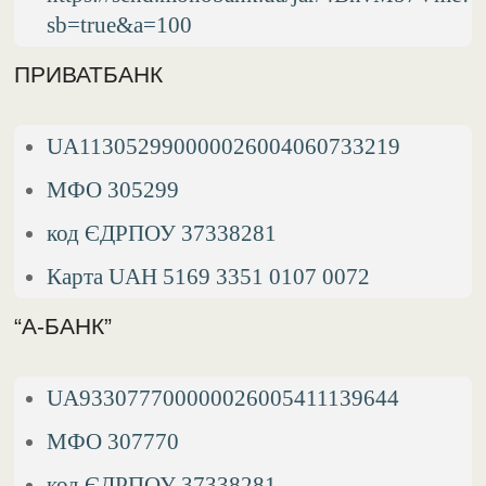
sb=true&a=100
ПРИВАТБАНК
UA113052990000026004060733219
МФО 305299
код ЄДРПОУ 37338281
Карта UAH 5169 3351 0107 0072
“А-БАНК”
UA933077700000026005411139644
МФО 307770
код ЄДРПОУ 37338281