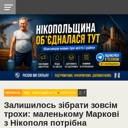
НІКОПОЛЬ
РАДІО
РАЙОН
СІЧЕСЛАВСЬКА
УКРАЇНА
РЕТРО
ЛАЙТ
УКРАЇНА
ДОПОМОГА
НІКОПОЛЬ
7
ТЕГ:
БЛАГОДІЙНІСТЬ
•
НІКОПОЛЬ
НІКОПОЛЬ
Залишилось зібрати зовсім
трохи: маленькому Маркові
з Нікополя потрібна