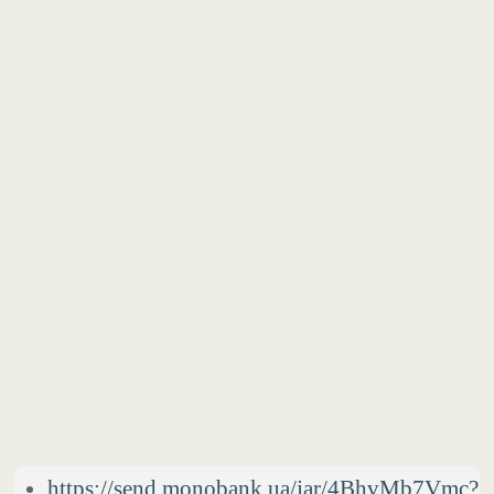
https://send.monobank.ua/jar/4BhvMb7Vmc?