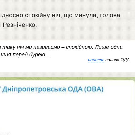
дносно спокійну ніч, що минула, голова
 Резніченко.
 таку ніч ми називаємо – спокійною. Лише одна
ишшя перед бурею…
–
написав
голова ОДА.