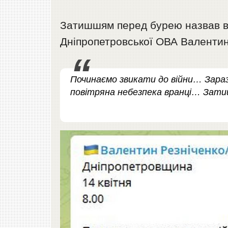
Затишшям перед бурею назвав ві
Дніпропетровської ОВА Валентин
Починаємо звикати до війни… Зараз
повітряна небезпека вранці… Зат