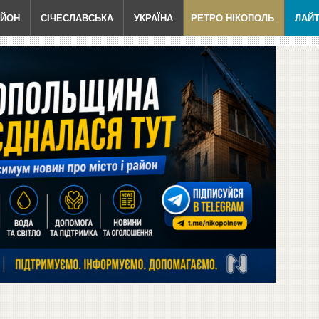
АЙОН
СІЧЕСЛАВСЬКА
УКРАЇНА
РЕТРО НІКОПОЛЬ
ЛАЙ