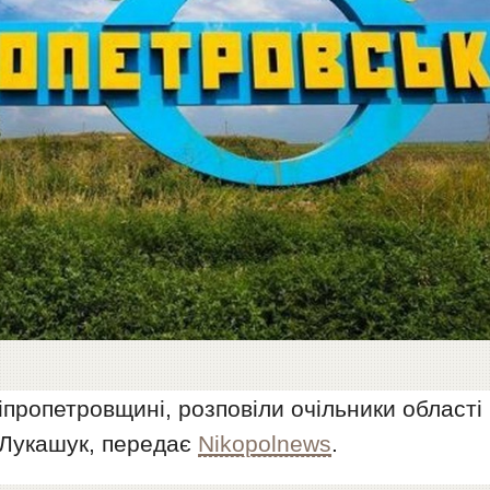
іпропетровщині, розповіли очільники області
 Лукашук, передає
Nikopolnews
.