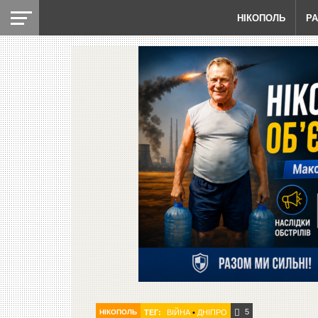
НІКОПОЛЬ
Р
5
НІКОПОЛЬ
ТЕГ:
ВІЙНА
•
ДНІПРО