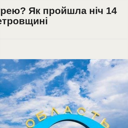
рею? Як пройшла ніч 14
петровщині