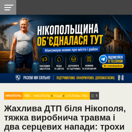
НІКОПОЛЬ
РАДІО
РАЙОН
СІЧЕСЛАВСЬКА
УКРАЇНА
РЕТРО
ЛАЙТ
УКРАЇНА
ДОПОМОГА
НІКОПОЛЬ
5
ТЕГ:
НІКОПОЛЬ
•
ПОДІЇ
•
СУСПІЛЬСТВО
НІКОПОЛЬ
Жахлива ДТП біля Нікополя,
тяжка виробнича травма і
два серцевих напади: трохи