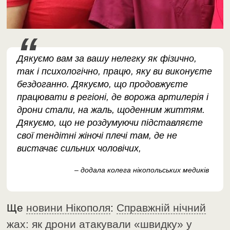
Дякуємо вам за вашу нелегку як фізично,
так і психологічно, працю, яку ви виконуєте
бездоганно. Дякуємо, що продовжуєте
працювати в регіоні, де ворожа артилерія і
дрони стали, на жаль, щоденним життям.
Дякуємо, що не роздумуючи підставляєте
свої тендітні жіночі плечі там, де не
вистачає сильних чоловічих,
– додала колега нікопольських медиків
Ще
новини Нікополя
:
Справжній нічний
жах: як дрони атакували «швидку» у