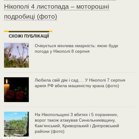
Нікополі 4 листопада – моторошні
подробиці (фото)
СХОЖІ ПУБЛІКАЦІЇ
Очікується мінлива хмарність: якою буде
погода у Нікополі 8 серпня
Любила свій дім і сад…. У Нікополі 7 серпня
армія РФ вбила машиністку крана (фото)
На Нікопольщині 3 вбитих і 5 поранених,
ворог також атакував Синельниківщину,
Кам’янський, Криворізький і Дніпровський
райони (фото)