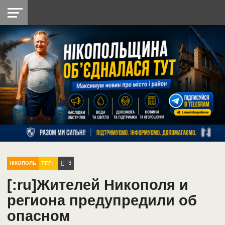
НІКОПОЛЬ
РАДІО
РАЙОН
СІЧЕСЛАВСЬКА
УКРАЇНА
РЕТРО
ЛАЙТ
УКРАЇНА
ДОПОМОГА
НІКОПОЛЬ
3
ТЕГ:
НІКОПОЛЬ
[:ru]Жителей Никополя и
региона предупредили об
опасном