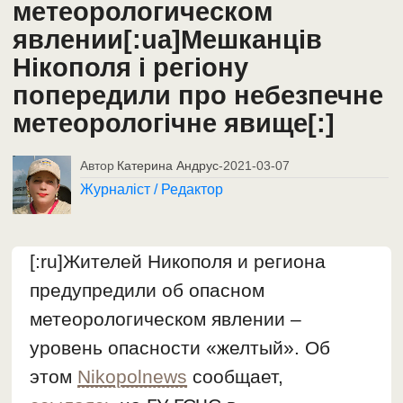
метеорологическом
явлении[:ua]Мешканців
Нікополя і регіону
попередили про небезпечне
метеорологічне явище[:]
Автор
Катерина Андрус
-
2021-03-07
Журналіст / Редактор
[:ru]Жителей Никополя и региона
предупредили об опасном
метеорологическом явлении –
уровень опасности «желтый». Об
этом
Nikopolnews
сообщает,