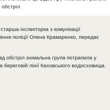
 обстріл.
тарша інспекторка з комунікації
іння поліції Олена Крамаренко, передає
д обстріл знімальна група потрапила у
на береговій лінії Каховського водосховища.