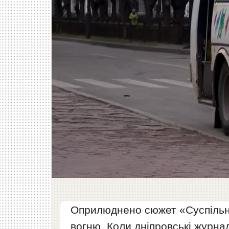
Оприлюднено сюжет «Суспільног
вогню. Коли дніпровські журнал