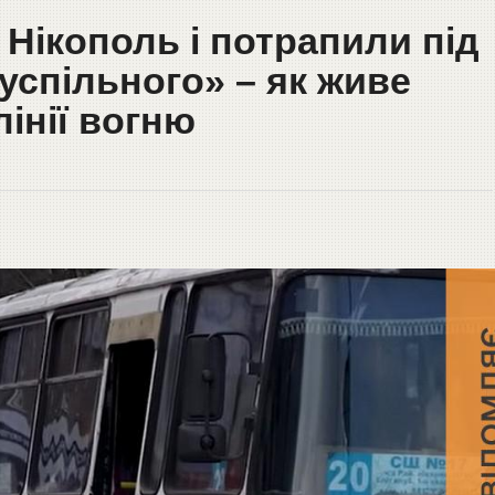
 Нікополь і потрапили під
успільного» – як живе
інії вогню