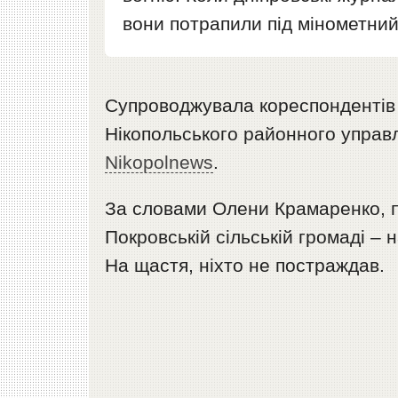
вони потрапили під мінометний
Супроводжувала кореспондентів с
Нікопольського районного управл
Nikopolnews
.
За словами Олени Крамаренко, пі
Покровській сільській громаді – 
На щастя, ніхто не постраждав.