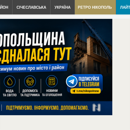
АЙОН
СІЧЕСЛАВСЬКА
УКРАЇНА
РЕТРО НІКОПОЛЬ
ЛАЙ