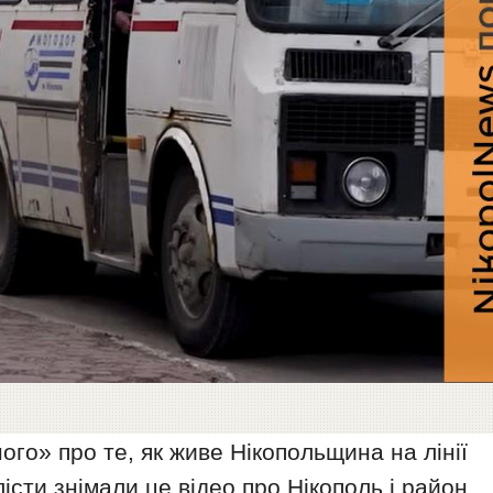
о» про те, як живе Нікопольщина на лінії
істи знімали це відео про Нікополь і район,