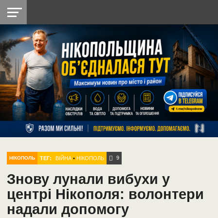
НІКОПОЛЬ
РАДІО
РАЙОН
СІЧЕСЛАВСЬКА
УКРАЇНА
РЕТРО
ЛАЙТ
УКРАЇНА
ДОПОМОГА
НІКОПОЛЬ
9
ТЕГ:
ВІЙНА
•
НІКОПОЛЬ
НІКОПОЛЬ
Знову лунали вибухи у
центрі Нікополя: волонтери
надали допомогу