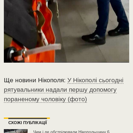
Ще новини Нікополя:
У Нікополі сьогодні
рятувальники надали першу допомогу
пораненому чоловіку (фото)
СХОЖІ ПУБЛІКАЦІЇ
Чим і де обстрілювали Нікопольщину 6