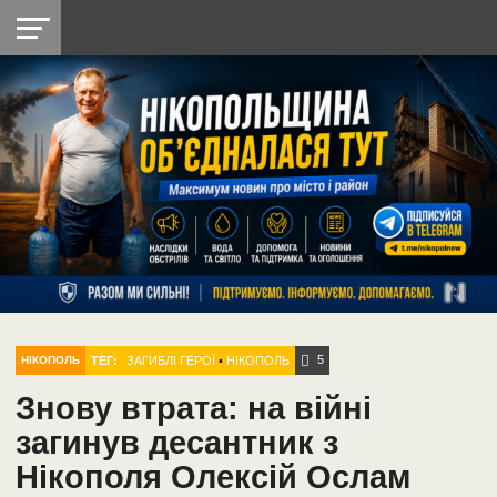
НІКОПОЛЬ
РАДІО
РАЙОН
СІЧЕСЛАВСЬКА
УКРАЇНА
РЕТРО
ЛАЙТ
УКРАЇНА
ДОПОМОГА
НІКОПОЛЬ
5
ТЕГ:
ЗАГИБЛІ ГЕРОЇ
•
НІКОПОЛЬ
НІКОПОЛЬ
Знову втрата: на війні
загинув десантник з
Нікополя Олексій Ослам