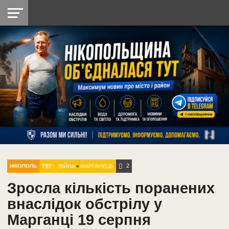
НІКОПОЛЬ
РАДІО
РАЙОН
СІЧЕСЛАВСЬКА
УКРАЇНА
РЕТРО
ЛАЙТ
УКРАЇНА
ДОПОМОГА
НІКОПОЛЬ
2
ТЕГ:
ВІЙНА
•
МАРГАНЕЦЬ
НІКОПОЛЬ
Зросла кількість поранених
внаслідок обстрілу у
Марганці 19 серпня