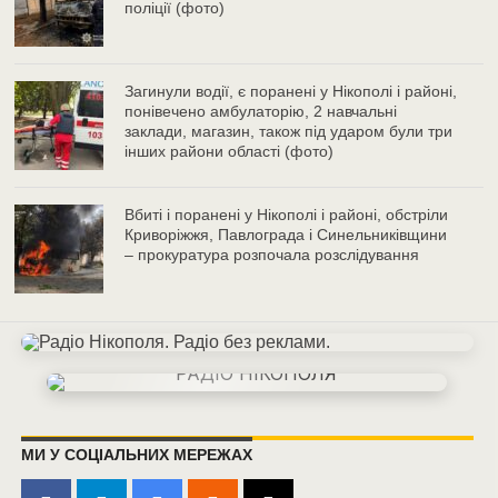
поліції (фото)
Загинули водії, є поранені у Нікополі і районі,
понівечено амбулаторію, 2 навчальні
заклади, магазин, також під ударом були три
інших райони області (фото)
Вбиті і поранені у Нікополі і районі, обстріли
Криворіжжя, Павлограда і Синельниківщини
– прокуратура розпочала розслідування
МИ У СОЦІАЛЬНИХ МЕРЕЖАХ