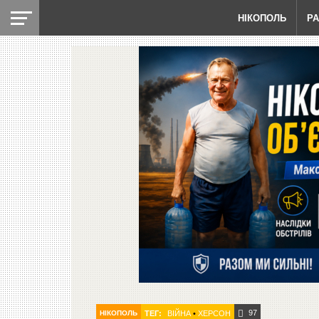
НІКОПОЛЬ
Р
97
НІКОПОЛЬ
ТЕГ:
ВІЙНА
•
ХЕРСОН