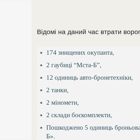
Відомі на даний час втрати ворог
174 знищених окупанта,
2 гаубиці “Мста-Б”,
12 одиниць авто-бронетехніки,
2 танки,
2 міномети,
2 склади боєкомплекти,
Пошкоджено 5️ одиниць броньован
Б».