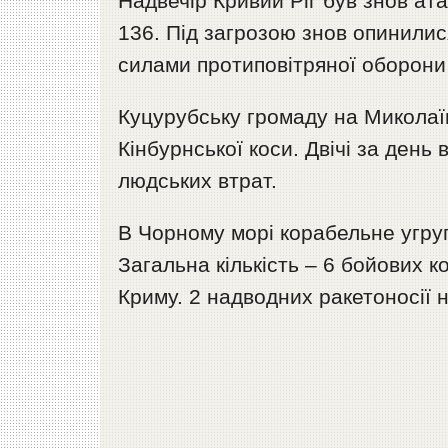
Надвечір Кривий Ріг був знов а
136. Під загрозою знов опинилис
силами протиповітряної оборони
Куцурубську громаду на Миколаї
Кінбурнської коси. Двічі за ден
людських втрат.
В Чорному морі корабельне угру
Загальна кількість – 6 бойових 
Криму. 2 надводних ракетоносії н