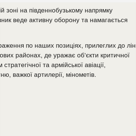
ій зоні на південнобузькому напрямку
вник веде активну оборону та намагається
аження по наших позиціях, прилеглих до ліні
ових районах, де уражає об’єкти критичної
стратегічної та армійської авіації,
ю, важкої артилерії, мінометів.