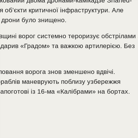
такований двома дронами-камікадзе Shahed-
я об’єкти критичної інфраструктури. Але
 дрони було знищено.
вщині ворог системно тероризує обстрілами 
ь вдарив «Градом» та важкою артилерією. Без
повання ворога знов зменшено вдвічі.
кораблів маневрують поблизу узбережжя
апоготові із 16-ма «Калібрами» на бортах.