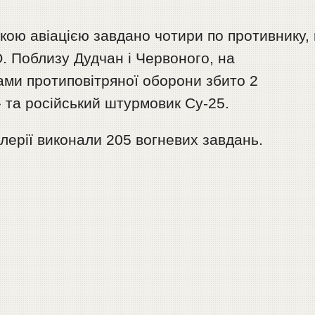
ькою авіацією завдано чотири по противнику, 
. Поблизу Дудчан і Червоного, на
ми протиповітряної оборони збито 2️
 та російський штурмовик Су-25.
илерії виконали 205 вогневих завдань.