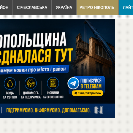
АЙОН
СІЧЕСЛАВСЬКА
УКРАЇНА
РЕТРО НІКОПОЛЬ
ЛАЙ