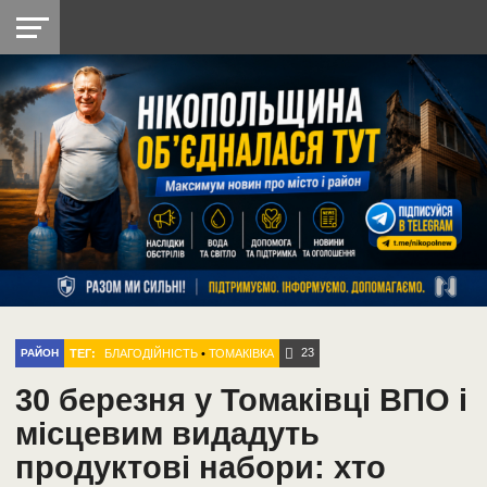
НІКОПОЛЬ
РАДІО
РАЙОН
СІЧЕСЛАВСЬКА
УКРАЇНА
РЕТРО
ЛАЙТ
УКРАЇНА
ДОПОМОГА
НІКОПОЛЬ
23
ТЕГ:
БЛАГОДІЙНІСТЬ
•
ТОМАКІВКА
РАЙОН
30 березня у Томаківці ВПО і
місцевим видадуть
продуктові набори: хто