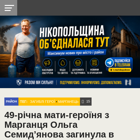
НІКОПОЛЬ
РАДІО
РАЙОН
СІЧЕСЛАВСЬКА
УКРАЇНА
РЕТРО
ЛАЙТ
УКРАЇНА
ДОПОМОГА
НІКОПОЛЬ
15
ТЕГ:
ЗАГИБЛІ ГЕРОЇ
•
МАРГАНЕЦЬ
РАЙОН
49-річна мати-героїня з
Марганця Ольга
Семид’янова загинула в