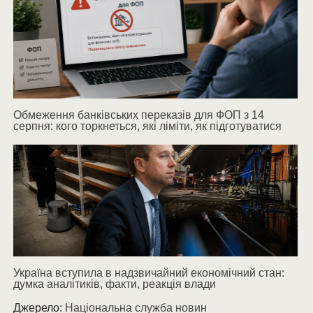
Обмеження банківських переказів для ФОП з 14
серпня: кого торкнеться, які ліміти, як підготуватися
Україна вступила в надзвичайний економічний стан:
думка аналітиків, факти, реакція влади
Джерело:
Національна служба новин