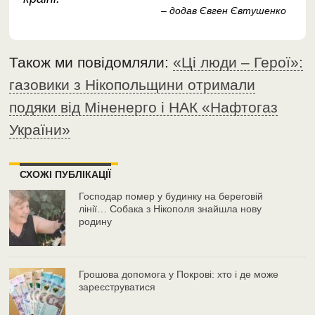
– додав Євген Євтушенко
Також ми повідомляли:
«Ці люди – Герої»:
газовики з Нікопольщини отримали
подяки від Міненерго і НАК «Нафтогаз
України»
СХОЖІ ПУБЛІКАЦІЇ
Господар помер у будинку на береговій
лінії… Собака з Нікополя знайшла нову
родину
Грошова допомога у Покрові: хто і де може
зареєструватися