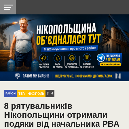
НІКОПОЛЬ
РАДІО
РАЙОН
СІЧЕСЛАВСЬКА
УКРАЇНА
РЕТРО
ЛАЙТ
УКРАЇНА
ДОПОМОГА
НІКОПОЛЬ
4
ТЕГ:
НІКОПОЛЬ
РАЙОН
8 рятувальників
Нікопольщини отримали
подяки від начальника РВА