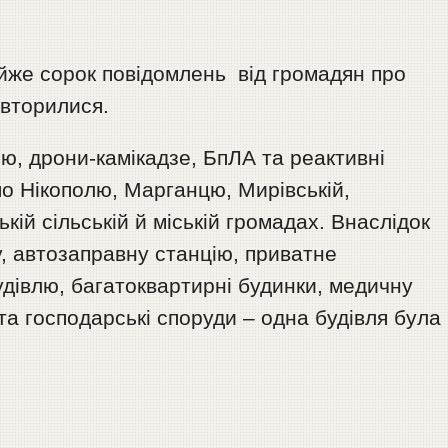
айже сорок повідомлень від громадян про
овторилися.
ю, дрони-камікадзе, БпЛА та реактивні
о Нікополю, Марганцю, Мирівській,
кій сільській й міській громадах. Внаслідок
, автозаправну станцію, приватне
удівлю, багатоквартирні будинки, медичну
н та господарські споруди – одна будівля була