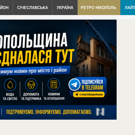
АЙОН
СІЧЕСЛАВСЬКА
УКРАЇНА
РЕТРО НІКОПОЛЬ
ЛАЙ