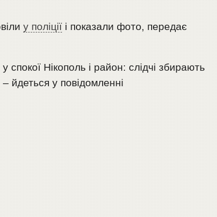
овіли
у поліції
і показали фото, передає
у спокої Нікополь і район: слідчі збирають
, – йдеться у повідомленні