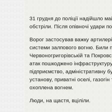
31 грудня до поліції надійшло м
обстріли. Після опівночі удари п
Ворог застосував важку артилері
системи залпового вогню. Били п
Червоногригорівській та Покровсь
атак пошкоджено інфраструктуру
підприємство, адміністративну б
установу, приватні оселі, газогі
охоплена вогнем.
Люди, на щастя, вціліли.