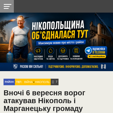
НІКОПОЛЬ
РАДІО
РАЙОН
СІЧЕСЛАВСЬКА
УКРАЇНА
РЕТРО
ЛАЙТ
УКРАЇНА
ДОПОМОГА
НІКОПОЛЬ
7
ТЕГ:
ВІЙНА
•
НІКОПОЛЬ
РАЙОН
Вночі 6 вересня ворог
атакував Нікополь і
Марганецьку громаду