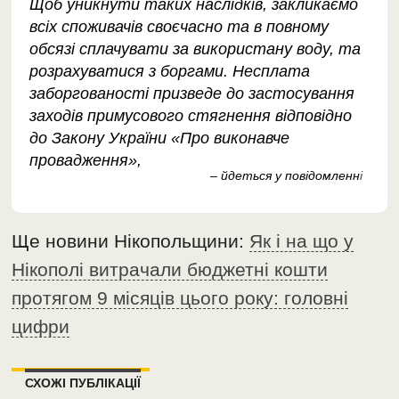
Щоб уникнути таких наслідків, закликаємо
всіх споживачів своєчасно та в повному
обсязі сплачувати за використану воду, та
розрахуватися з боргами. Несплата
заборгованості призведе до застосування
заходів примусового стягнення відповідно
до Закону України «Про виконавче
провадження»,
– йдеться у повідомленн
і
Ще новини Нікопольщини:
Як і на що у
Нікополі витрачали бюджетні кошти
протягом 9 місяців цього року: головні
цифри
СХОЖІ ПУБЛІКАЦІЇ