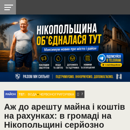
НІКОПОЛЬ
РАДІО
РАЙОН
СІЧЕСЛАВСЬКА
УКРАЇНА
РЕТРО
ЛАЙТ
УКРАЇНА
ДОПОМОГА
НІКОПОЛЬ
7
ТЕГ:
ВОДА
•
ЧЕРВОНОГРИГОРІВКА
РАЙОН
Аж до арешту майна і коштів
на рахунках: в громаді на
Нікопольщині серйозно