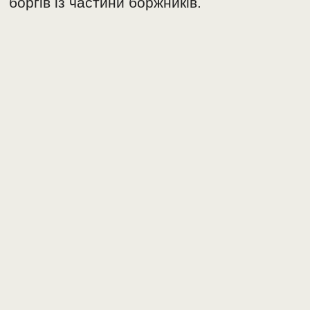
боргів із частини боржників.