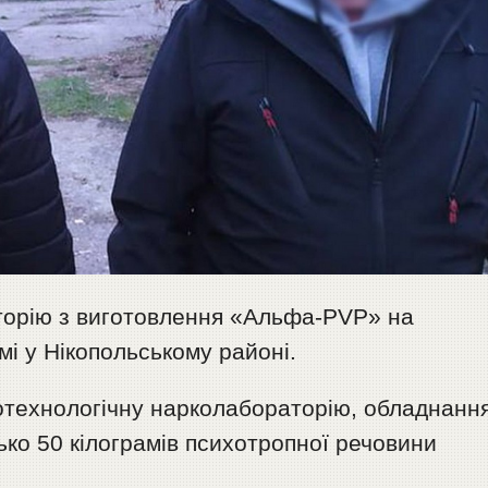
орію з виготовлення «Альфа-PVP» на
і у Нікопольському районі.
отехнологічну нарколабораторію, обладнанн
ько 50 кілограмів психотропної речовини