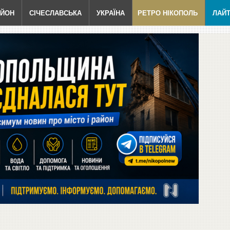
АЙОН
СІЧЕСЛАВСЬКА
УКРАЇНА
РЕТРО НІКОПОЛЬ
ЛАЙ