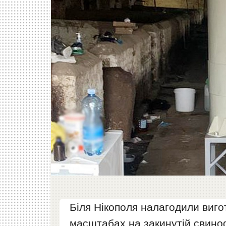
Біля Нікополя налагодили виг
масштабах на закинутій свиноф