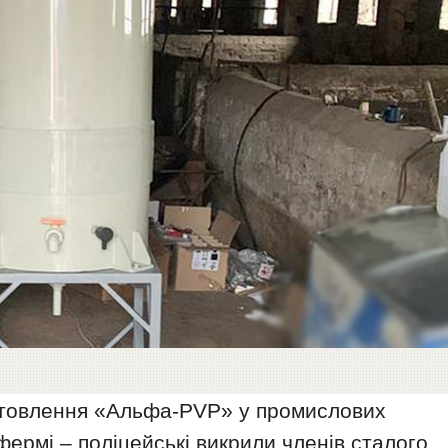
отовлення «Альфа-PVP» у промислових
ермі – поліцейські викрили членів сталого