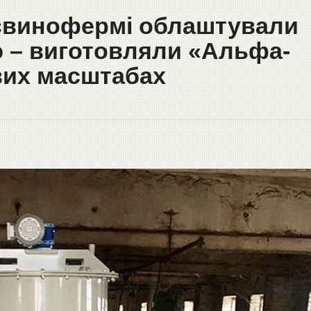
 свинофермі облаштували
 – виготовляли «Альфа-
вих масштабах