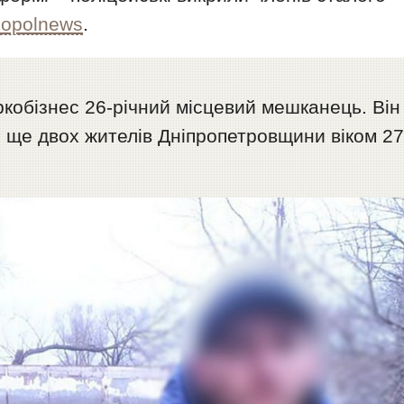
kopolnews
.
ркобізнес 26-річний місцевий мешканець. Він
і ще двох жителів Дніпропетровщини віком 2