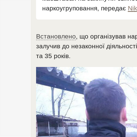
наркоугруповання, передає
Ni
Встановлено
, що організував на
залучив до незаконної діяльност
та 35 років.