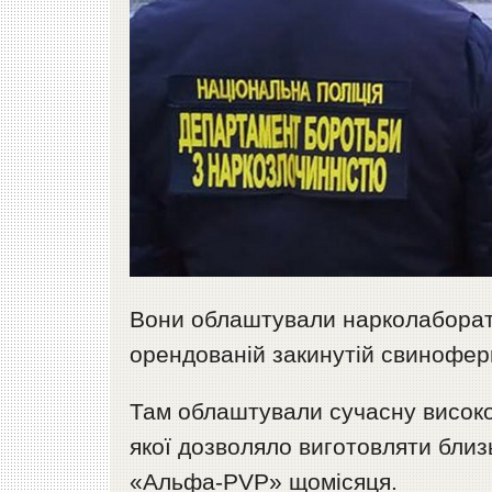
Вони облаштували нарколаборат
орендованій закинутій свиноферм
Там облаштували сучасну висок
якої дозволяло виготовляти близ
«Альфа-PVP» щомісяця.