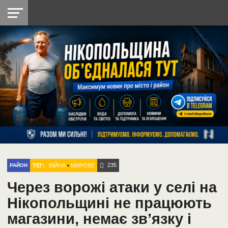
НІКОПОЛЬ
РАДІО
РАЙОН
СІЧЕСЛАВСЬКА
УКРАЇНА
РЕТРО
ЛАЙТ
УКРАЇНА
ДОПОМОГА
НІКОПОЛЬ
235
ТЕГ:
ВІЙНА
•
МИРОВЕ
РАЙОН
Через ворожі атаки у селі на
Нікопольщині не працюють
магазини, немає зв’язку і