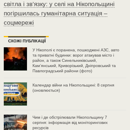
світла і зв’язку: у селі на Нікопольщині
погіршилась гуманітарна ситуація –
соцмережі
СХОЖІ ПУБЛІКАЦІЇ
У Нікополі є поранена, пошкоджені АЗС, авто
та приватні будинки: ворог атакував місто і
район, а також Синельниківський,
Камʼянський, Криворізький, Дніпровський та
Павлоградський райони (фото)
Календар війни на Нікопольщині: 8 серпня
(оновлюється)
Чим і де обстрілювали Нікопольщину 7
серпня: інформація від моніторингових
ресурсів