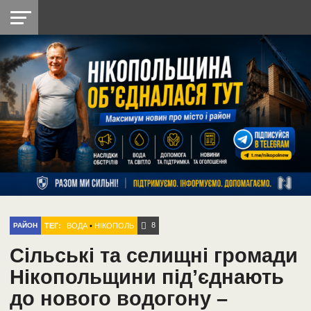
НІКОПОЛЬ
РАДІО
РАЙОН
СІЧЕСЛАВСЬКА
УКРАЇНА
РЕТРО
ЛАЙТ
УКРАЇНА
ДОПОМОГА
НІКОПОЛЬ
8
ТЕГ:
ВОДА
•
НІКОПОЛЬ
РАЙОН
Сільські та селищні громади
Нікопольщини під’єднають
до нового водогону –