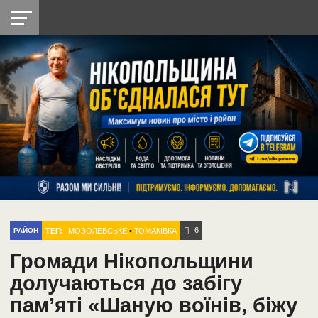
НІКОПОЛЬ
РАДІО
РАЙОН
СІЧЕСЛАВСЬКА
УКРАЇНА
РЕТРО
ЛАЙТ
УКРАЇНА
ДОПОМОГА
НІКОПОЛЬ
6
ТЕГ:
МОЗОЛЕВСЬКЕ
•
ТОМАКІВКА
РАЙОН
Громади Нікопольщини
долучаються до забігу
пам’яті «Шаную воїнів, біжу