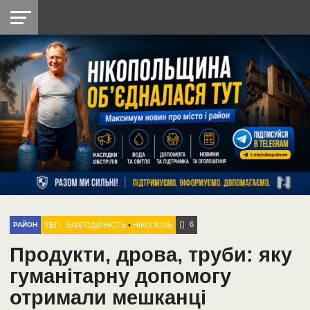
НІКОПОЛЬ
РАДІО
РАЙОН
СІЧЕСЛАВСЬКА
УКРАЇНА
РЕТРО
ЛАЙТ
УКРАЇНА
ДОПОМОГА
НІКОПОЛЬ
6
ТЕГ:
БЛАГОДІЙНІСТЬ
•
НІКОПОЛЬ
РАЙОН
Продукти, дрова, труби: яку
гуманітарну допомогу
отримали мешканці