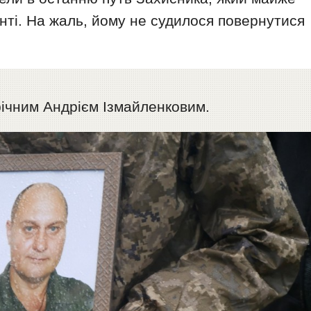
нті. На жаль, йому не судилося повернутися
річним Андрієм Ізмайленковим.