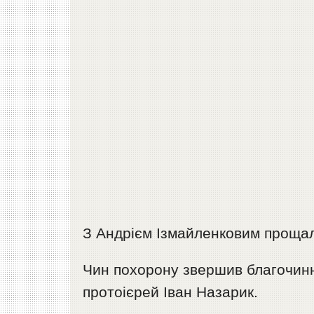
З Андрієм Ізмайленковим прощал
Чин похорону звершив благочинн
протоієрей Іван Назарик.