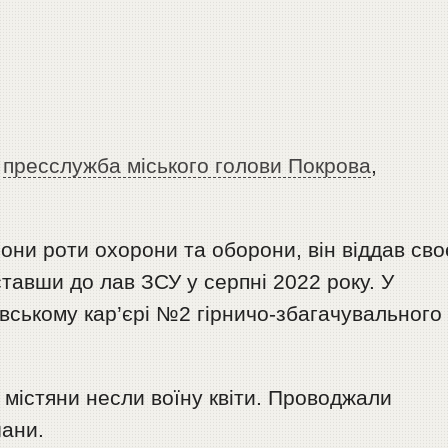
а
пресслужба міського голови Покрова
,
рони роти охорони та оборони, він віддав сво
ставши до лав ЗСУ у серпні 2022 року. У
вському кар’єрі №2 гірничо-збагачувального
, містяни несли воїну квіти. Проводжали
ани.