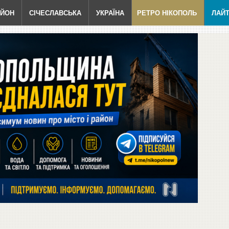
АЙОН
СІЧЕСЛАВСЬКА
УКРАЇНА
РЕТРО НІКОПОЛЬ
ЛАЙ