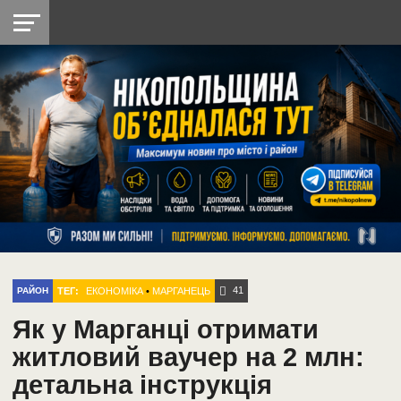
НІКОПОЛЬ
РАДІО
РАЙОН
СІЧЕСЛАВСЬКА
УКРАЇНА
РЕТРО
ЛАЙТ
УКРАЇНА
ДОПОМОГА
НІКОПОЛЬ
41
ТЕГ:
ЕКОНОМІКА
•
МАРГАНЕЦЬ
РАЙОН
Як у Марганці отримати
житловий ваучер на 2 млн:
детальна інструкція