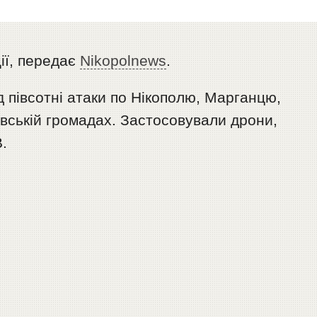
ції, передає
Nikopolnews
.
д півсотні атаки по Нікополю, Марганцю,
овській громадах. Застосовували дрони,
.