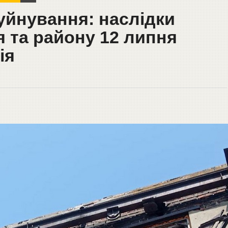
уйнування: наслідки
я та району 12 липня
ія