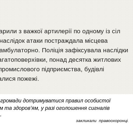
рили з важкої артилерії по одному із сіл
Внаслідок атаки постраждала місцева
амбулаторно. Поліція зафіксувала наслідки
гатоповерхівки, понад десятка житлових
 промислового підприємства, будівлі
алися пожежі.
 громади дотримуватися правил особистої
 та здоровʼям, у разі оголошення сигналів
–
закликали правоохоронці.