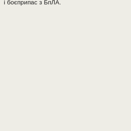
і боєприпас з БпЛА.