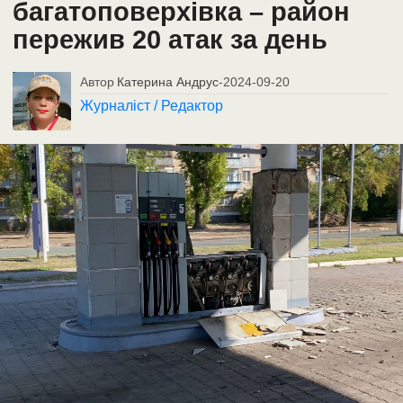
багатоповерхівка – район
пережив 20 атак за день
Автор
Катерина Андрус
-
2024-09-20
Журналіст / Редактор