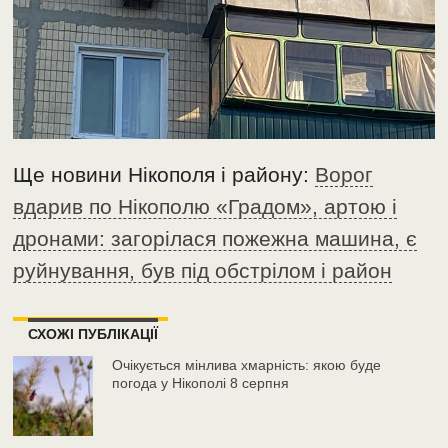
Ще новини Нікополя і району:
Ворог
вдарив по Нікополю «Градом», артою і
дронами: загорілася пожежна машина, є
руйнування, був під обстрілом і район
СХОЖІ ПУБЛІКАЦІЇ
Очікується мінлива хмарність: якою буде
погода у Нікополі 8 серпня