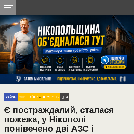
НІКОПОЛЬ
РАДІО
РАЙОН
СІЧЕСЛАВСЬКА
УКРАЇНА
РЕТРО
ЛАЙТ
УКРАЇНА
ДОПОМОГА
НІКОПОЛЬ
4
ТЕГ:
ВІЙНА
•
НІКОПОЛЬ
РАЙОН
Є постраждалий, сталася
пожежа, у Нікополі
понівечено дві АЗС і