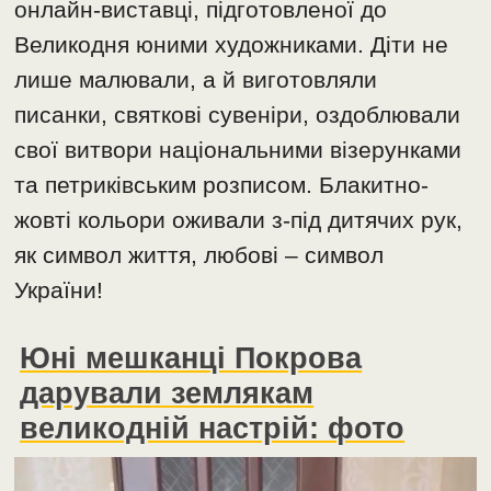
онлайн-виставці, підготовленої до
Великодня юними художниками. Діти не
лише малювали, а й виготовляли
писанки, святкові сувеніри, оздоблювали
свої витвори національними візерунками
та петриківським розписом. Блакитно-
жовті кольори оживали з-під дитячих рук,
як символ життя, любові – символ
України!
Юні мешканці Покрова
дарували землякам
великодній настрій: фото