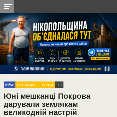
НІКОПОЛЬ
РАДІО
РАЙОН
СІЧЕСЛАВСЬКА
УКРАЇНА
РЕТРО
ЛАЙТ
УКРАЇНА
ДОПОМОГА
НІКОПОЛЬ
4
ТЕГ:
ДОЗВІЛЛЯ
•
ПОКРОВ
РАЙОН
Юні мешканці Покрова
дарували землякам
великодній настрій