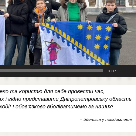
00:17
ло та користю для себе провести час,
х і гідно представити Дніпропетровську область
ході! І обов’язково вболіватимемо за наших!
– йдеться у повідомленні