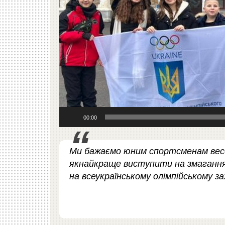
00:00
Ми бажаємо юним спортсменам весе
якнайкраще виступити на змагання
на всеукраїнському олімпійському за