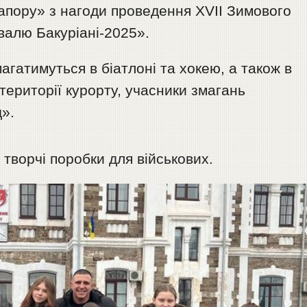
рапору» з нагоди проведення XVII Зимового
алю Бакуріані-2025».
агатимуться в біатлоні та хокею, а також в
 території курорту, учасники змагань
».
 творчі поробки для військових.