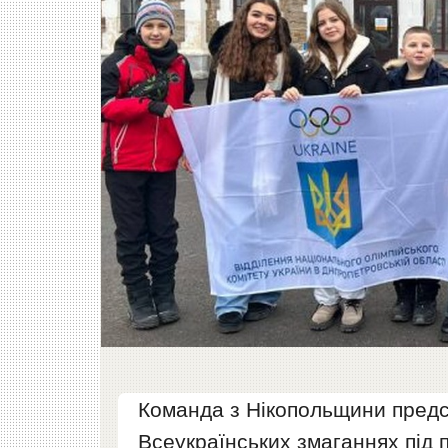
Команда з Нікопольщини пред
Всеукраїнських змаганнях під 