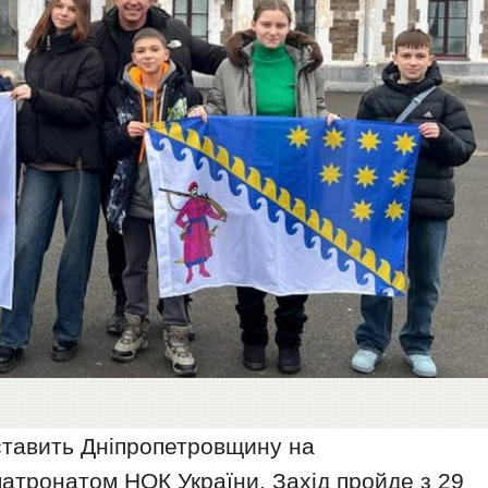
ставить Дніпропетровщину на
патронатом НОК України. Захід пройде з 29