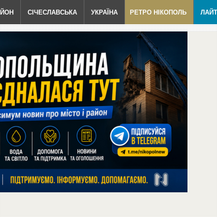
АЙОН
СІЧЕСЛАВСЬКА
УКРАЇНА
РЕТРО НІКОПОЛЬ
ЛАЙ