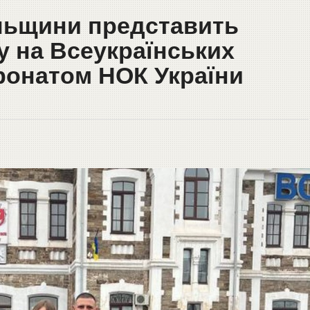
льщини представить
 на Всеукраїнських
тронатом НОК України