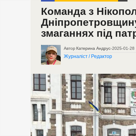
Команда з Нікопо
Дніпропетровщину
змаганнях під па
Автор
Катерина Андрус
-
2025-01-28
Журналіст / Редактор