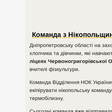
Команда з Нікопольщи
Дніпропетровську області на зах
хлопчика та дівчинки, які навчаю
ліцеях Червоногригорівської 
вчителі фізкультури.
Команда Відділення НОК України
екіпірувати нікопольську команд
термобілизну.
Сьогодні команда вже відправила