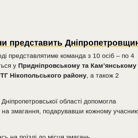
ни представить Дніпропетровщи
оді представлятиме команда з 10 осіб – по 4
ться у
Придніпровському та Кам’янському
ОТГ Нікопольського району
, а також 2
 Дніпропетровської області допомогла
у на змагання, подарувавши кожному учасник
сь на поїзді до місця змагань.