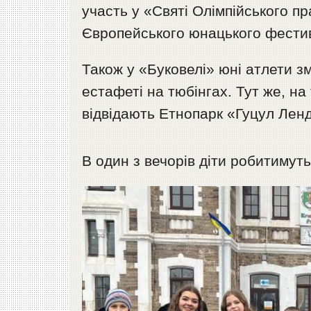
участь у «Святі Олімпійського п
Європейського юнацького фестив
Також у «Буковелі» юні атлети зм
естафеті на тюбінгах. Тут же, на
відвідають Етнопарк «Гуцул Ленд
В один з вечорів діти робитимуть
Відеопрогравач