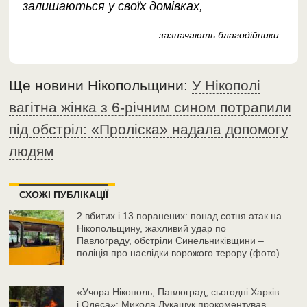
залишаються у своїх домівках,
– зазначають благодійники
Ще новини Нікопольщини:
У Нікополі
вагітна жінка з 6-річним сином потрапили
під обстріл: «Проліска» надала допомогу
людям
СХОЖІ ПУБЛІКАЦІЇ
2 вбитих і 13 поранених: понад сотня атак на
Нікопольщину, жахливий удар по
Павлограду, обстріли Синельниківщини –
поліція про наслідки ворожого терору (фото)
«Учора Нікополь, Павлоград, сьогодні Харків
і Одеса»: Микола Лукашук прокоментував