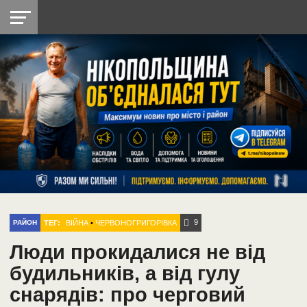
НІКОПОЛЬ
РАДІО
РАЙОН
СІЧЕСЛАВСЬКА
УКРАЇНА
РЕТРО
ЛАЙТ
УКРАЇНА
ДОПОМОГА
НІКОПОЛЬ
9
ТЕГ:
ВІЙНА
•
ЧЕРВОНОГРИГОРІВКА
РАЙОН
Люди прокидалися не від
будильників, а від гулу
снарядів: про черговий