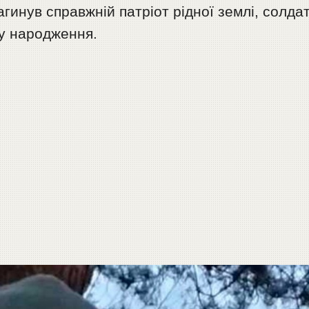
агинув справжній патріот рідної землі, солда
ку народження.