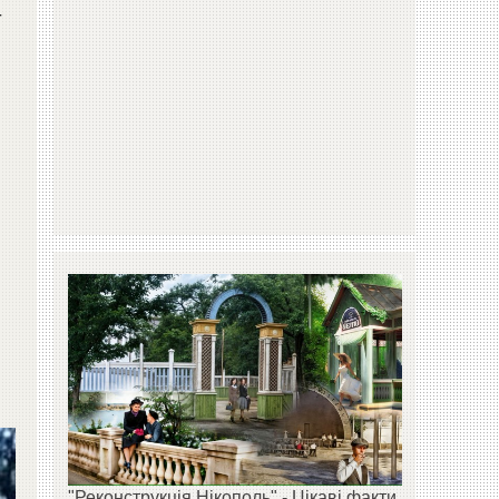
т
"Реконструкція Нікополь" - Цікаві факти