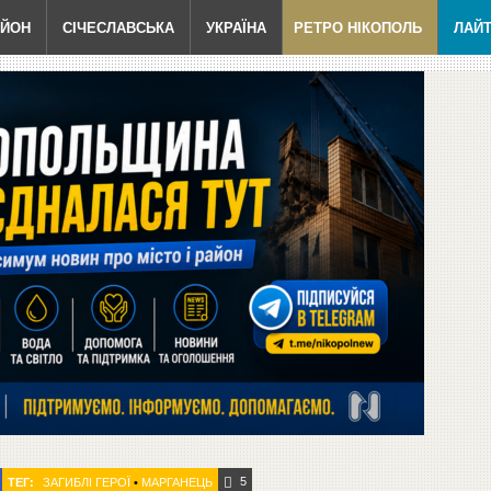
АЙОН
СІЧЕСЛАВСЬКА
УКРАЇНА
РЕТРО НІКОПОЛЬ
ЛАЙ
5
ТЕГ:
ЗАГИБЛІ ГЕРОЇ
•
МАРГАНЕЦЬ