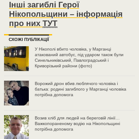
Інші загиблі Герої
Нікопольщини – інформація
про них
ТУТ
СХОЖІ ПУБЛІКАЦІЇ
У Нікополі вбито чоловіка, у Марганці
атакований автобус, під ударом також були
Синельниківський, Павлоградський і
Криворізький райони (фото)
Ворожий дрон вбив люблячого чоловіка і
батька: родині загиблого у Марганці чоловіка
потрібна допомога
Возив хліб для людей на береговій лінії…
Важкопораненому водію на Нікопольщині
потрібна допомога