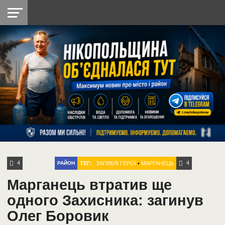
НІКОПОЛЬ
РАДІО
РАЙОН
СІЧЕСЛАВСЬКА
УКРАЇНА
РЕТРО
ЛАЙТ
УКРАЇНА
ДОПОМОГА
НІКОПОЛЬ
4
4
ТЕГ:
ЗАГИБЛІ ГЕРОЇ
•
МАРГАНЕЦЬ
РАЙОН
Марганець втратив ще
одного Захисника: загинув
Олег Боровик