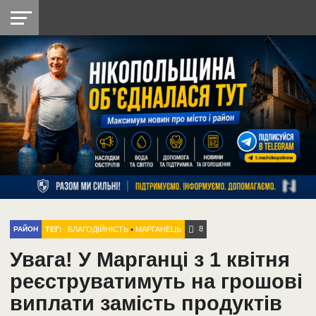
НІКОПОЛЬ
РАДІО
РАЙОН
СІЧЕСЛАВСЬКА
УКРАЇНА
РЕТРО
ЛАЙТ
УКРАЇНА
ДОПОМОГА
НІКОПОЛЬ
8
ТЕГ:
БЛАГОДІЙНІСТЬ
•
МАРГАНЕЦЬ
РАЙОН
Увага! У Марганці з 1 квітня
реєструватимуть на грошові
виплати замість продуктів