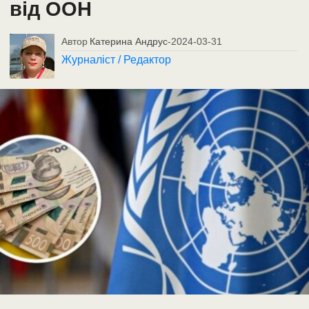
від ООН
Автор
Катерина Андрус
-
2024-03-31
Журналіст / Редактор