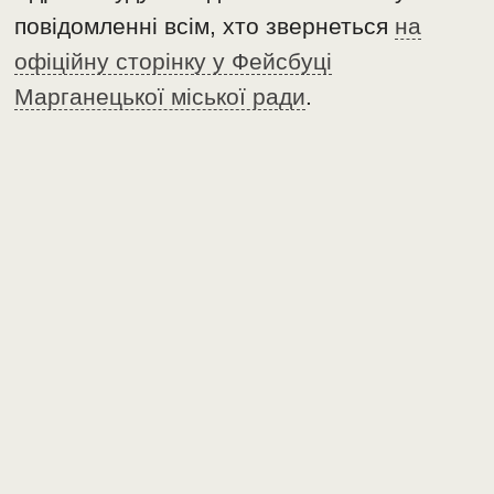
повідомленні всім, хто звернеться
на
офіційну сторінку у Фейсбуці
Марганецької міської ради
.