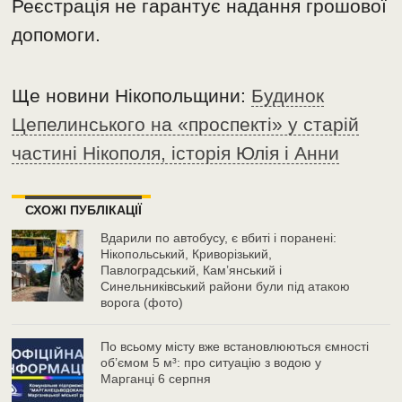
Реєстрація не гарантує надання грошової
допомоги.
Ще новини Нікопольщини:
Будинок
Цепелинського на «проспекті» у старій
частині Нікополя, історія Юлія і Анни
СХОЖІ ПУБЛІКАЦІЇ
Вдарили по автобусу, є вбиті і поранені:
Нікопольський, Криворізький,
Павлоградський, Кам’янський і
Синельниківський райони були під атакою
ворога (фото)
По всьому місту вже встановлюються ємності
об’ємом 5 м³: про ситуацію з водою у
Марганці 6 серпня