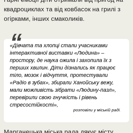
квадроциклах та від ковбасок на грилі з
огірками, інших смаколиків.
«Дівчата та хлопці стали учасниками
інтерактивної виставки «Людина» –
простору, де наука ожила і захопила їх з
перших хвилин. Діти дізнались як працює
тіло, мозок і відчуття, протестували
«Радіо в зубах», збирали Ханойську вежу,
мали можливість зібрати «Людину-пазл»,
перевірили свою гнучкість і рівень
стресостійкості»,
розповіли у міській раді
.
Марганецька міська рада дякує місту