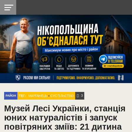
НІКОПОЛЬ
РАДІО
РАЙОН
СІЧЕСЛАВСЬКА
УКРАЇНА
РЕТРО
ЛАЙТ
УКРАЇНА
ДОПОМОГА
НІКОПОЛЬ
3
ТЕГ:
МАРГАНЕЦЬ
•
СУСПІЛЬСТВО
РАЙОН
Музей Лесі Українки, станція
юних натуралістів і запуск
повітряних зміїв: 21 дитина