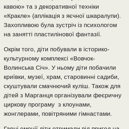
кавою» та з декоративної техніки
«Кракле» (аплікація з яєчної шкаралупи).
Захопливою була зустріч із психологом
на занятті пластилінової фантазії.
Окрім того, діти побували в історико-
культурному комплексі «Вовчок-
Волинська Січ». У ньому діти побачили
криївки, музеї, храм, старовинні садиби,
скуштували смачнючий куліш. Також для
дітей з Марганця організували феєричну
циркову програму з клоунами,
жонглерами, повітряними гімнастами.
Гарні емоції діти отримали від пригод на