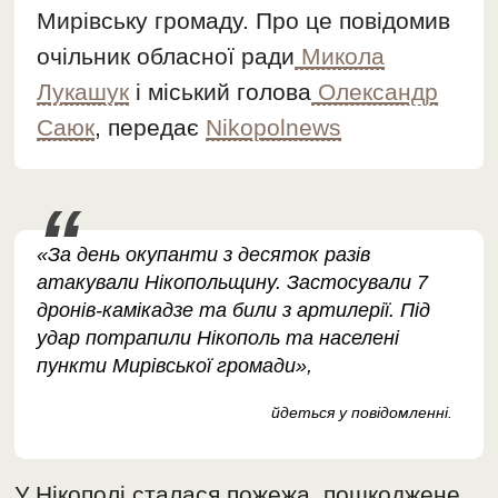
Мирівську громаду. Про це повідомив
очільник обласної ради
Микола
Лукашук
і міський голова
Олександр
Саюк
, передає
Nikopolnews
«За день окупанти з десяток разів
атакували Нікопольщину. Застосували 7
дронів-камікадзе та били з артилерії. Під
удар потрапили Нікополь та населені
пункти Мирівської громади»,
йдеться у повідомленні.
У Нікополі сталася пожежа, пошкоджене