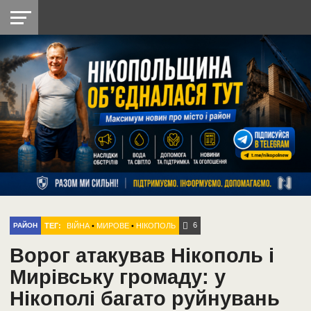
НІКОПОЛЬ
РАДІО
РАЙОН
СІЧЕСЛАВСЬКА
УКРАЇНА
РЕТРО
ЛАЙТ
УКРАЇНА
ДОПОМОГА
НІКОПОЛЬ
6
ТЕГ:
ВІЙНА
•
МИРОВЕ
•
НІКОПОЛЬ
РАЙОН
Ворог атакував Нікополь і
Мирівську громаду: у
Нікополі багато руйнувань