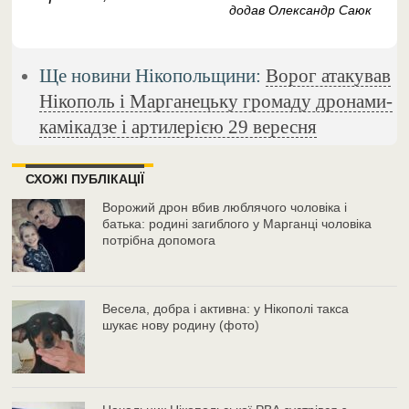
додав Олександр Саюк
Ще новини Нікопольщини:
Ворог атакував
Нікополь і Марганецьку громаду дронами-
камікадзе і артилерією 29 вересня
СХОЖІ ПУБЛІКАЦІЇ
Ворожий дрон вбив люблячого чоловіка і
батька: родині загиблого у Марганці чоловіка
потрібна допомога
Весела, добра і активна: у Нікополі такса
шукає нову родину (фото)