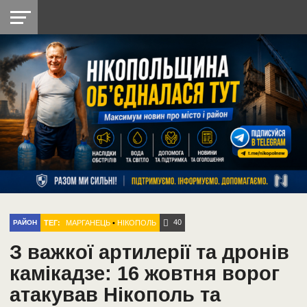
НІКОПОЛЬ
РАДІО
РАЙОН
СІЧЕСЛАВСЬКА
УКРАЇНА
РЕТРО
ЛАЙТ
УКРАЇНА
ДОПОМОГА
НІКОПОЛЬ
40
ТЕГ:
МАРГАНЕЦЬ
•
НІКОПОЛЬ
РАЙОН
З важкої артилерії та дронів
камікадзе: 16 жовтня ворог
атакував Нікополь та