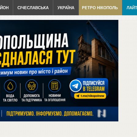
АЙОН
СІЧЕСЛАВСЬКА
УКРАЇНА
РЕТРО НІКОПОЛЬ
ЛАЙ