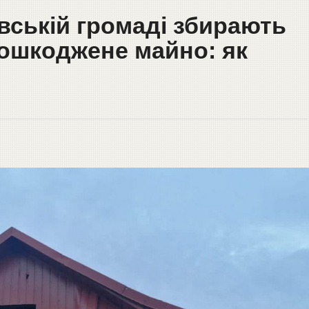
вській громаді збирають
ошкоджене майно: як