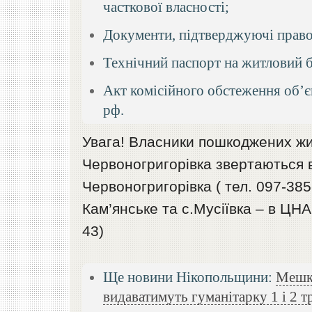
часткової власності;
Документи, підтверджуючі право
Технічний паспорт на житловий 
Акт комісійного обстеження об’є
рф.
Увага! Власники пошкоджених жи
Червоногригорівка звертаються 
Червоногригорівка ( тел. 097-385
Кам’янське та с.Мусіївка – в ЦН
43)
Ще новини Нікопольщини:
Мешка
видаватимуть гуманітарку 1 і 2 т