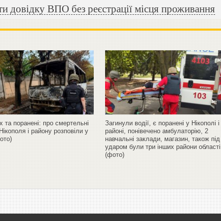
и довідку ВПО без реєстрації місця проживання
х та поранені: про смертельні
Загинули водії, є поранені у Нікополі і
Нікополя і району розповіли у
районі, понівечено амбулаторію, 2
фото)
навчальні заклади, магазин, також під
ударом були три інших райони області
(фото)