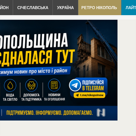
АЙОН
СІЧЕСЛАВСЬКА
УКРАЇНА
РЕТРО НІКОПОЛЬ
ЛАЙ