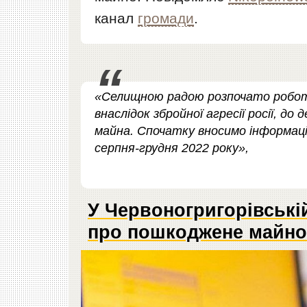
канал
громади
.
«Селищною радою розпочато робот
внаслідок збройної агресії росії, 
майна. Спочатку вносимо інформац
серпня-грудня 2022 року»,
У Червоногригорівські
про пошкоджене майно: