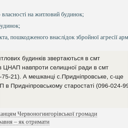
 власності на житловий будинок;
будинок;
кта, пошкодженого внаслідок збройної агресії арм
тлових будинків звертаються в смт
в ЦНАП навпроти селищної ради в смт
-75-21). А мешканці с.Придніпровське, с-ще
АП в Придніпровському старостаті (096-024-9
нцям Червоногиигорівської громади
равня – як отримати