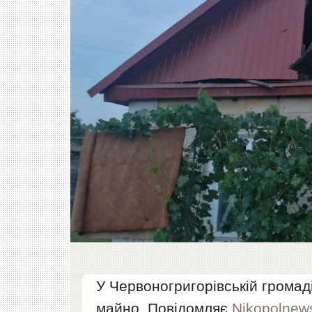
У Червоногригорівській грома
майно. Повідомляє
Nikopolnew