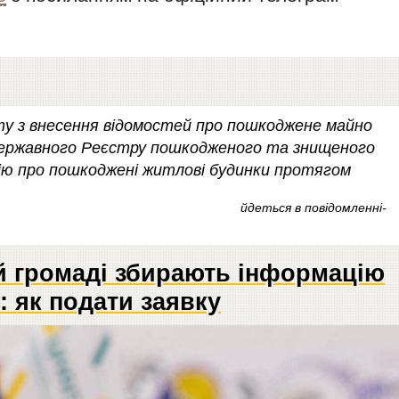
у з внесення відомостей про пошкоджене майно
до державного Реєстру пошкодженого та знищеного
ію про пошкоджені житлові будинки протягом
йдеться в повідомленні-
й громаді збирають інформацію
 як подати заявку